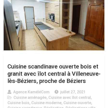
Cuisine scandinave ouverte bois et
granit avec îlot central à Villeneuve-
lès-Béziers, proche de Béziers
Agence KaméléCom
juillet 27, 2021
Cuisine aménagée
,
Cuisine avec îlot central
,
Cuisine bois
,
Cuisine moderne
,
Cuisine ouverte
,