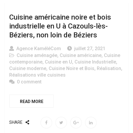
Cuisine américaine noire et bois
industrielle en U à Cazouls-lès-
Béziers, non loin de Béziers
Agence KaméléCom
juillet 27, 2021
Cuisine aménagée
,
Cuisine américaine
,
Cuisine
contemporaine
,
Cuisine en U
,
Cuisine Industrielle
,
Cuisine moderne
,
Cuisine Noire et Bois
,
Réalisation
,
Réalisations ville cuisines
0 comment
READ MORE
SHARE