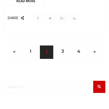
READ MORE
SHARE
2
«
1
3
4
»