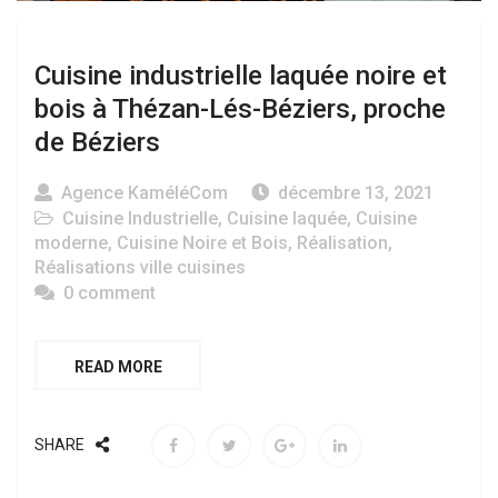
Cuisine industrielle laquée noire et
bois à Thézan-Lés-Béziers, proche
de Béziers
Agence KaméléCom
décembre 13, 2021
Cuisine Industrielle
,
Cuisine laquée
,
Cuisine
moderne
,
Cuisine Noire et Bois
,
Réalisation
,
Réalisations ville cuisines
0 comment
READ MORE
SHARE