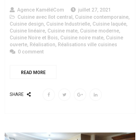
Agence KaméléCom
juillet 27, 2021
Cuisine avec îlot central
,
Cuisine contemporaine
,
Cuisine design
,
Cuisine Industrielle
,
Cuisine laquée
,
Cuisine linéaire
,
Cuisine mate
,
Cuisine moderne
,
Cuisine Noire et Bois
,
Cuisine noire mate
,
Cuisine
ouverte
,
Réalisation
,
Réalisations ville cuisines
0 comment
READ MORE
SHARE