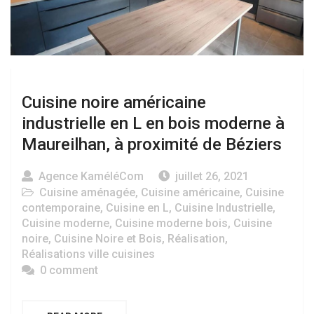
Cuisine noire américaine
industrielle en L en bois moderne à
Maureilhan, à proximité de Béziers
Agence KaméléCom
juillet 26, 2021
Cuisine aménagée
,
Cuisine américaine
,
Cuisine
contemporaine
,
Cuisine en L
,
Cuisine Industrielle
,
Cuisine moderne
,
Cuisine moderne bois
,
Cuisine
noire
,
Cuisine Noire et Bois
,
Réalisation
,
Réalisations ville cuisines
0 comment