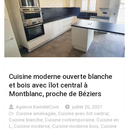
Cuisine moderne ouverte blanche
et bois avec îlot central à
Montblanc, proche de Béziers
Agence KaméléCom
juillet 26, 2021
Cuisine aménagée
,
Cuisine avec îlot central
,
Cuisine blanche
,
Cuisine contemporaine
,
Cuisine en
L
,
Cuisine moderne
,
Cuisine moderne bois
,
Cuisine