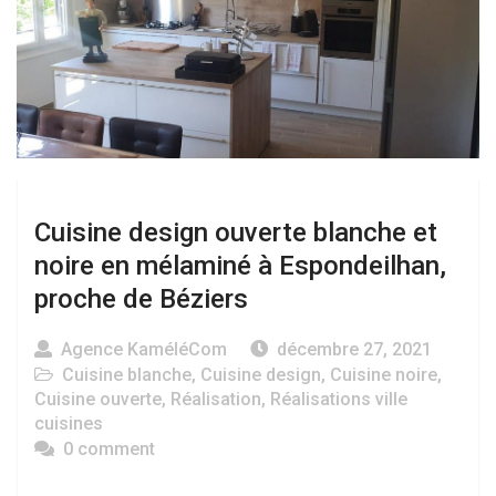
Cuisine design ouverte blanche et
noire en mélaminé à Espondeilhan,
proche de Béziers
Agence KaméléCom
décembre 27, 2021
Cuisine blanche
,
Cuisine design
,
Cuisine noire
,
Cuisine ouverte
,
Réalisation
,
Réalisations ville
cuisines
0 comment