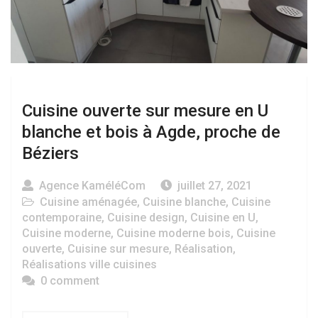
Cuisine ouverte sur mesure en U
blanche et bois à Agde, proche de
Béziers
Agence KaméléCom
juillet 27, 2021
Cuisine aménagée
,
Cuisine blanche
,
Cuisine
contemporaine
,
Cuisine design
,
Cuisine en U
,
Cuisine moderne
,
Cuisine moderne bois
,
Cuisine
ouverte
,
Cuisine sur mesure
,
Réalisation
,
Réalisations ville cuisines
0 comment