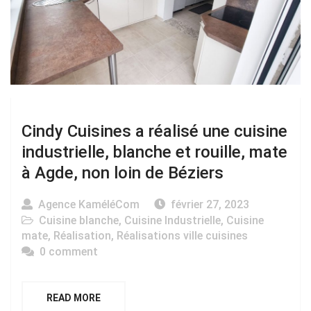
Cindy Cuisines a réalisé une cuisine
industrielle, blanche et rouille, mate
à Agde, non loin de Béziers
Agence KaméléCom
février 27, 2023
Cuisine blanche
,
Cuisine Industrielle
,
Cuisine
mate
,
Réalisation
,
Réalisations ville cuisines
0 comment
READ MORE