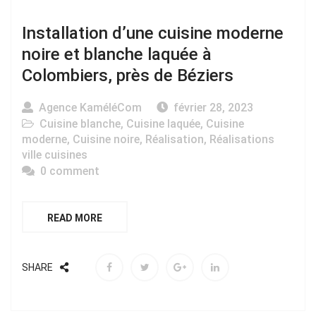
Installation d’une cuisine moderne
noire et blanche laquée à
Colombiers, près de Béziers
Agence KaméléCom
février 28, 2023
Cuisine blanche
,
Cuisine laquée
,
Cuisine
moderne
,
Cuisine noire
,
Réalisation
,
Réalisations
ville cuisines
0 comment
READ MORE
SHARE