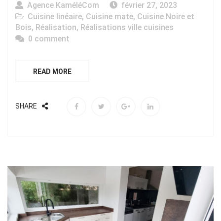
Agence KaméléCom
février 27, 2023
Cuisine linéaire
,
Cuisine mate
,
Cuisine Noire et
Bois
,
Réalisation
,
Réalisations ville cuisines
0 comment
READ MORE
SHARE