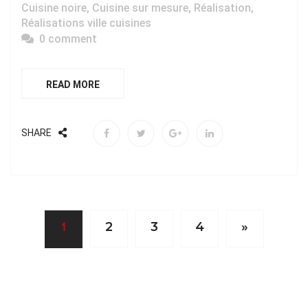
Cuisine noire
,
Cuisine sur mesure
,
Réalisation
,
Réalisations ville cuisines
0 comment
READ MORE
SHARE
1
2
3
4
»