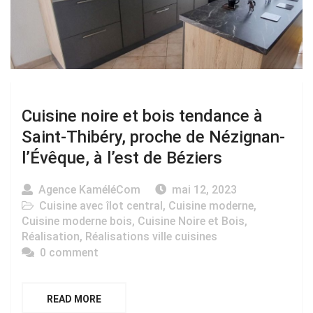
Cuisine noire et bois tendance à
Saint-Thibéry, proche de Nézignan-
l’Évêque, à l’est de Béziers
Agence KaméléCom
mai 12, 2023
Cuisine avec îlot central
,
Cuisine moderne
,
Cuisine moderne bois
,
Cuisine Noire et Bois
,
Réalisation
,
Réalisations ville cuisines
0 comment
READ MORE