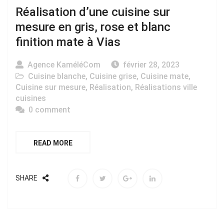
Réalisation d’une cuisine sur
mesure en gris, rose et blanc
finition mate à Vias
Agence KaméléCom
février 28, 2023
Cuisine blanche
,
Cuisine grise
,
Cuisine mate
,
Cuisine sur mesure
,
Réalisation
,
Réalisations ville
cuisines
0 comment
READ MORE
SHARE