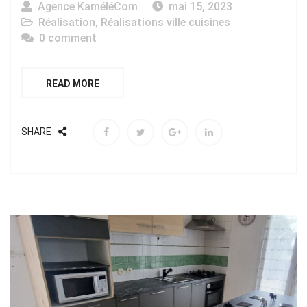
Agence KaméléCom
mai 15, 2023
Réalisation
,
Réalisations ville cuisines
0 comment
READ MORE
SHARE