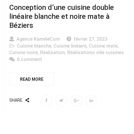
Conception d’une cuisine double
linéaire blanche et noire mate à
Béziers
Agence KaméléCom
février 27, 2023
Cuisine blanche
,
Cuisine linéaire
,
Cuisine mate
,
Cuisine noire
,
Réalisation
,
Réalisations ville cuisines
0 comment
READ MORE
SHARE