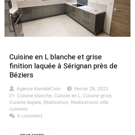
Cuisine en L blanche et grise
finition laquée à Sérignan près de
Béziers
Agence KaméléCom
février 28, 2023
Cuisine blanche
,
Cuisine en L
,
Cuisine grise
,
Cuisine laquée
,
Réalisation
,
Réalisations ville
cuisines
0 comment