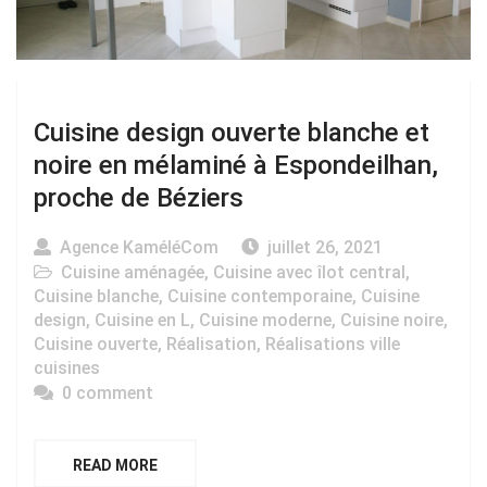
Cuisine design ouverte blanche et
noire en mélaminé à Espondeilhan,
proche de Béziers
Agence KaméléCom
juillet 26, 2021
Cuisine aménagée
,
Cuisine avec îlot central
,
Cuisine blanche
,
Cuisine contemporaine
,
Cuisine
design
,
Cuisine en L
,
Cuisine moderne
,
Cuisine noire
,
Cuisine ouverte
,
Réalisation
,
Réalisations ville
cuisines
0 comment
READ MORE