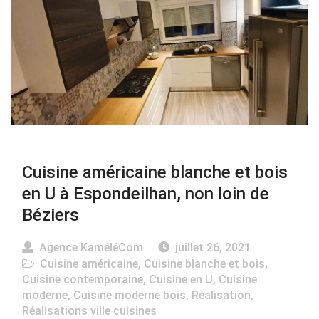
Cuisine américaine blanche et bois
en U à Espondeilhan, non loin de
Béziers
Agence KaméléCom
juillet 26, 2021
Cuisine américaine
,
Cuisine blanche et bois
,
Cuisine contemporaine
,
Cuisine en U
,
Cuisine
moderne
,
Cuisine moderne bois
,
Réalisation
,
Réalisations ville cuisines