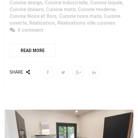
Cuisine design
,
Cuisine Industrielle
,
Cuisine laquée
,
Cuisine linéaire
,
Cuisine mate
,
Cuisine moderne
,
Cuisine Noire et Bois
,
Cuisine noire mate
,
Cuisine
ouverte
,
Réalisation
,
Réalisations ville cuisines
0 comment
READ MORE
SHARE