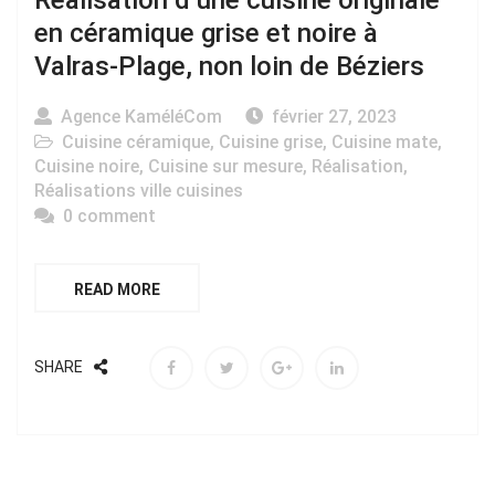
Réalisation d’une cuisine originale
en céramique grise et noire à
Valras-Plage, non loin de Béziers
Agence KaméléCom
février 27, 2023
Cuisine céramique
,
Cuisine grise
,
Cuisine mate
,
Cuisine noire
,
Cuisine sur mesure
,
Réalisation
,
Réalisations ville cuisines
0 comment
READ MORE
SHARE