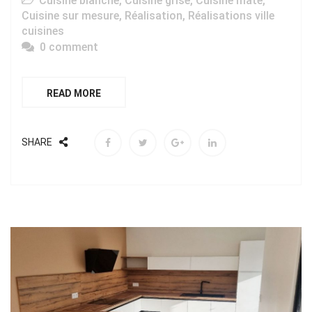
Cuisine blanche
,
Cuisine grise
,
Cuisine mate
,
Cuisine sur mesure
,
Réalisation
,
Réalisations ville
cuisines
0 comment
READ MORE
SHARE