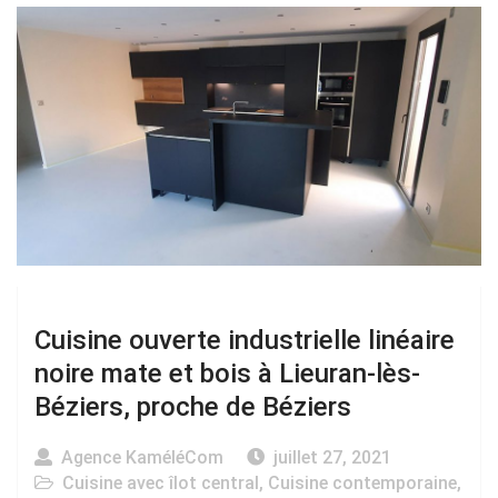
Cuisine ouverte industrielle linéaire
noire mate et bois à Lieuran-lès-
Béziers, proche de Béziers
Agence KaméléCom
juillet 27, 2021
Cuisine avec îlot central
,
Cuisine contemporaine
,