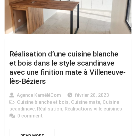
Réalisation d’une cuisine blanche
et bois dans le style scandinave
avec une finition mate à Villeneuve-
lès-Béziers
Agence KaméléCom
février 28, 2023
Cuisine blanche et bois
,
Cuisine mate
,
Cuisine
scandinave
,
Réalisation
,
Réalisations ville cuisines
0 comment