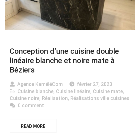
Conception d’une cuisine double
linéaire blanche et noire mate à
Béziers
Agence KaméléCom
février 27, 2023
Cuisine blanche
,
Cuisine linéaire
,
Cuisine mate
,
Cuisine noire
,
Réalisation
,
Réalisations ville cuisines
0 comment
READ MORE