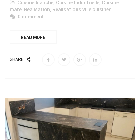
Cuisine blanche
,
Cuisine Industrielle
,
Cuisine
mate
,
Réalisation
,
Réalisations ville cuisines
0 comment
READ MORE
SHARE