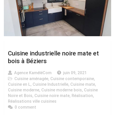
Cuisine industrielle noire mate et
bois à Béziers
Agence KaméléCom
juin 09, 2021
Cuisine aménagée
,
Cuisine contemporaine
,
Cuisine en L
,
Cuisine Industrielle
,
Cuisine mate
,
Cuisine moderne
,
Cuisine moderne bois
,
Cuisine
Noire et Bois
,
Cuisine noire mate
,
Réalisation
,
Réalisations ville cuisines
0 comment