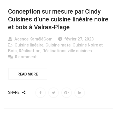
Conception sur mesure par Cindy
Cuisines d’une cuisine linéaire noire
et bois à Valras-Plage
Agence KaméléCom
février 27, 2023
Cuisine linéaire
,
Cuisine mate
,
Cuisine Noire et
Bois
,
Réalisation
,
Réalisations ville cuisines
0 comment
READ MORE
SHARE