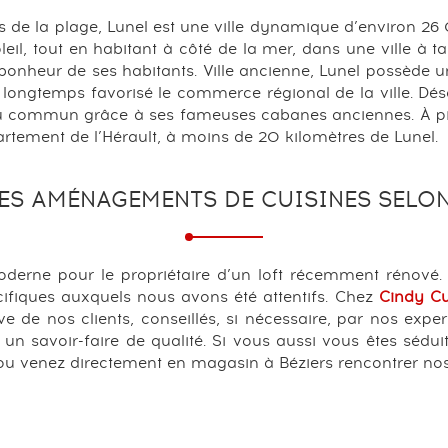
es de la plage, Lunel est une ville dynamique d’environ 26
eil, tout en habitant à côté de la mer, dans une ville à t
bonheur de ses habitants. Ville ancienne, Lunel possède u
a longtemps favorisé le commerce régional de la ville. Dé
u commun grâce à ses fameuses cabanes anciennes. À pied 
artement de l’Hérault, à moins de 20 kilomètres de Lunel.
ES AMÉNAGEMENTS DE CUISINES SELON
oderne pour le propriétaire d’un loft récemment rénové.
cifiques auxquels nous avons été attentifs. Chez
Cindy Cu
ive de nos clients, conseillés, si nécessaire, par nos expe
 un savoir-faire de qualité. Si vous aussi vous êtes sédui
 venez directement en magasin à Béziers rencontrer nos s