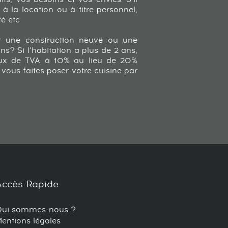
é à la location ou à titre personnel,
té etc
ur une construction neuve ou une
ns? Si l’habitation a plus de 2 ans,
aux de TVA à 10% au lieu de 20%
vous faites poser votre cuisine par
Accès Rapide
Qui sommes-nous ?
entions légales