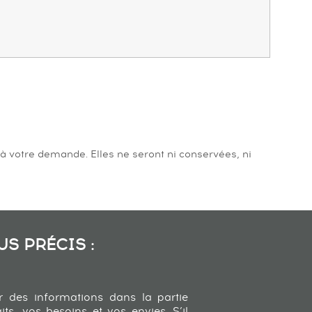
 à votre demande.
Elles ne seront ni conservées, ni
S PRÉCIS :
r des informations dans la partie
s, vos besoins et vos envies. S’il