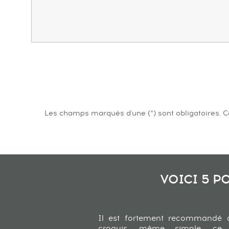
Les champs marqués d'une (*) sont obligatoires.
VOICI 5 P
Il est fortement recommandé 
croquis, même simple, ce